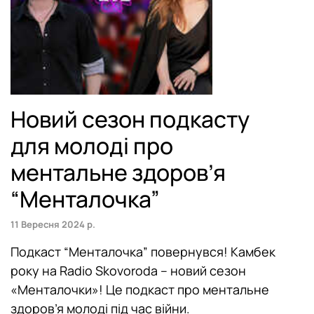
Тернопіль
Фастів
Херсон
Новий сезон подкасту
Хмельницький
для молоді про
Чернівці
ментальне здоров’я
“Менталочка”
11 Вересня 2024 р.
Подкаст “Менталочка” повернувся! Камбек
року на Radio Skovoroda – новий сезон
«Менталочки»! Це подкаст про ментальне
здоров’я молоді під час війни.