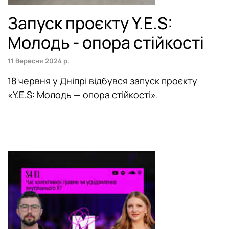
Луцьк
Запуск проєкту Y.E.S:
Львів
Молодь - опора стійкості
Маріуполь
11 Вересня 2024 р.
Мелітополь
18 червня у Дніпрі відбувся запуск проєкту
«Y.E.S: Молодь — опора стійкості».
Миколаїв
Ніжин
Нова Одеса
Одеса
Полтава
Сміла