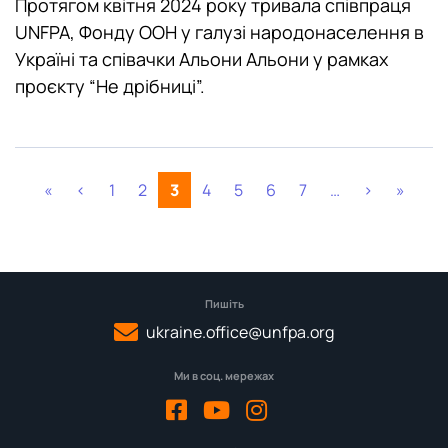
Протягом квітня 2024 року тривала співпраця
UNFPA, Фонду ООН у галузі народонаселення в
Україні та співачки Альони Альони у рамках
проєкту “Не дрібниці”.
«
‹
1
2
3
4
5
6
7
…
›
»
Пишіть
ukraine.office@unfpa.org
Ми в соц. мережах