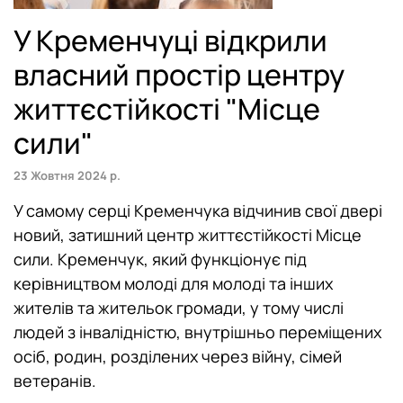
Луцьк
У Кременчуці відкрили
Львів
власний простір центру
Маріуполь
життєстійкості "Місце
Мелітополь
сили"
Миколаїв
23 Жовтня 2024 р.
У самому серці Кременчука відчинив свої двері
Ніжин
новий, затишний центр життєстійкості Місце
сили. Кременчук, який функціонує під
Нова Одеса
керівництвом молоді для молоді та інших
Одеса
жителів та жительок громади, у тому числі
людей з інвалідністю, внутрішньо переміщених
Полтава
осіб, родин, розділених через війну, сімей
ветеранів.
Сміла