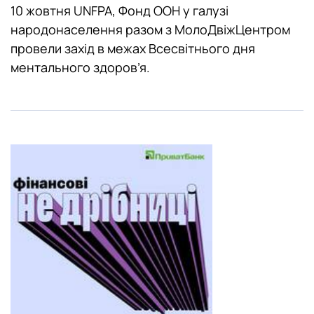
10 жовтня UNFPA, Фонд ООН у галузі
народонаселення разом з МолоДвіжЦентром
провели захід в межах Всесвітнього дня
ментального здоров’я.