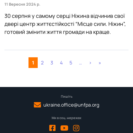
11 Вересня 2024 р.
30 серпня у самому серці Ніжина відчинив свої
двері центр життєстійкості “Місце сили. Ніжин”,
готовий змінити життя громади на краще.
1
2
3
4
5
…
›
»
Пишіть
ukraine.office@unfpa.org
Ми в соц. мережах