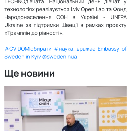
TECHNOдівчата. Національний день дівчат у
технологіях реалізується Lviv Open Lab та Фонд
Народонаселення ООН в Україні - UNFPA
Ukraine за підтримки Швеції в рамках проєкту
«Трамплін до рівності».
#CVIDOMIобирати
#наука_вражає
Embassy of
Sweden in Kyiv
@swedeninua
Ще новини