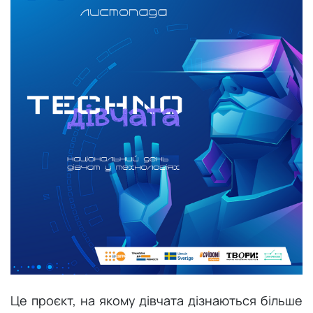
Луцьк
Львів
Маріуполь
Мелітополь
Миколаїв
Ніжин
Нова Одеса
Одеса
Полтава
Це проєкт, на якому дівчата дізнаються більше
Сміла