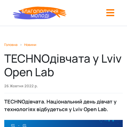
Бахмут
Головна
>
Новини
Вінниця
TECHNOдівчата у Lviv
Дніпро
Open Lab
Івано-Франківськ
26 Жовтня 2022 р.
Київ
Ковель
TECHNOдівчата. Національний день дівчат у
технологіях відбудеться у Lviv Open Lab.
Кременчук