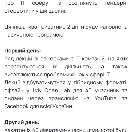
про ІТ сферу та розглянуть гендерні
Тернопіль
стереотипи у цій царині.
Фастів
Ця ініціатива триватиме 2 дні й буде наповнена
насиченою програмою.
Херсон
Перший день:
Хмельницький
Ряд лекцій зі спікерками з ІТ компаній, на яких
презентуються їх діяльність, а також
Чернівці
висвітлюються проблеми жінок у сфері ІТ.
Лекції відбуватимуться у гібридному форматі:
офлайн у Lviv Open Lab для 40 учасниць та
онлайн через трансляцію на YouTube та
Facebook для всієї України.
Другий день:
Хакатон із 40 дівчатами-учасницями, котрі були