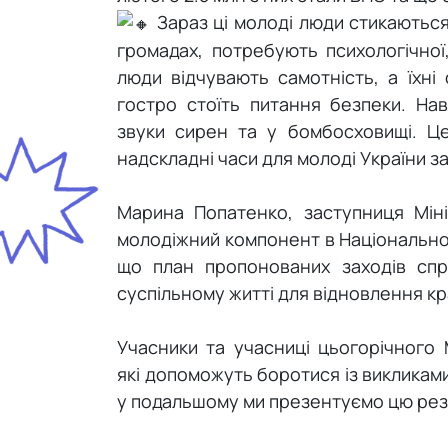
Зараз ці молоді люди стикаються
громадах, потребують психологічної
люди відчувають самотність, а їхні 
гостро стоїть питання безпеки. Нав
звуки сирен та у бомбосховищі. Ц
надскладні часи для молоді України з
Марина Попатенко, заступниця Мін
молодіжний компонент в Національном
що план пропонованих заходів спр
суспільному житті для відновлення кр
Учасники та учасниці цьогорічного
які допоможуть боротися із викликам
у подальшому ми презентуємо цю ре