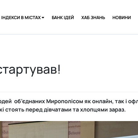
ІНДЕКСИ В МІСТАХ
БАНК ІДЕЙ
ХАБ ЗНАНЬ
НОВИНИ
Вінниця
Київ
стартував!
Луцьк
Мелітополь
дей об’єднаних Мирополісом як онлайн, так і оф
Нова Одеса
і стоять перед дівчатами та хлопцями зараз.
Сміла
Херсон