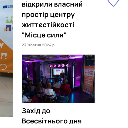
відкрили власний
простір центру
життєстійкості
"Місце сили"
23 Жовтня 2024 р.
Захід до
Всесвітнього дня