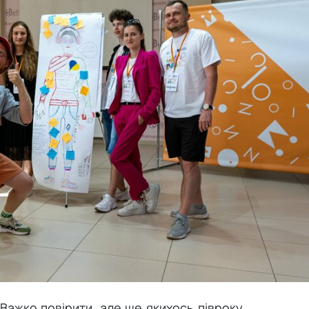
Важко повірити, але ще якихось півроку