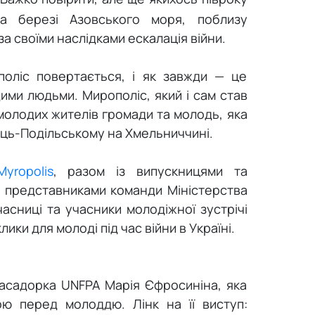
а березі Азовського моря, поблизу
а своїми наслідками ескалація війни.
поліс повертається, і як завжди — це
ими людьми. Мирополіс, який і сам став
молодих жителів громади та молодь, яка
ець-Подільському на Хмельниччині.
yropolis
, разом із випускницями та
ж представниками команди Міністерства
часниці та учасники молодіжної зустрічі
ики для молоді під час війни в Україні.
басадорка UNFPA Марія Єфросиніна, яка
ою перед молоддю. Лінк на її виступ: