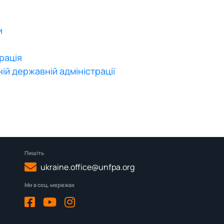
и
рація
ій державній адміністрації
Пишіть
ukraine.office@unfpa.org
Ми в соц. мережах