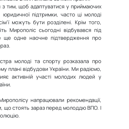
 з тим, щоб адаптуватися у приймаючих
, юридичної підтримки, часто ці молоді
сім’ї можуть бути розділені. Крім того,
іть Мирополіс сьогодні відбувався під
е ще одне наочне підтвердження про
араз.
істра молоді та спорту розказала про
у плані відбудови України. Ми радіємо,
ияє активній участі молодих людей у
аїни.
 Мирополісу напрацювали рекомендації,
и, що стоять зараз перед молоддю ВПО. І
золюцію.