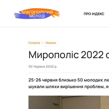
ПРО ІНДЕКС
Бахмут
Івано-Франківськ
Головна
>
Новини
Мирополіс 2022 
Кременчук
30 Червня 2022 р.
Маріуполь
25-26 червня близько 50 молодих лю
Ніжин
шукали шляхи вирішення проблем, як
Полтава
Фастів