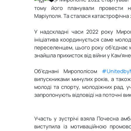
тому його планували провести н
Маріуполя. Та сталася катастрофічна з
У надскладні часи 2022 року Миро
ініціатива координується саме молод
переселенцем, цього року об’єднає 
знайшла прихисток від війни у Кам’ян
Об’єднані Мирополісом
#UnitedbyM
випускниками минулих років, а тако
молоді та спорту, молодіжних рад, у
запропонують відповіді на поточні викл
Участь у зустрічі взяла Почесна ам
виступила із мотиваційною промов