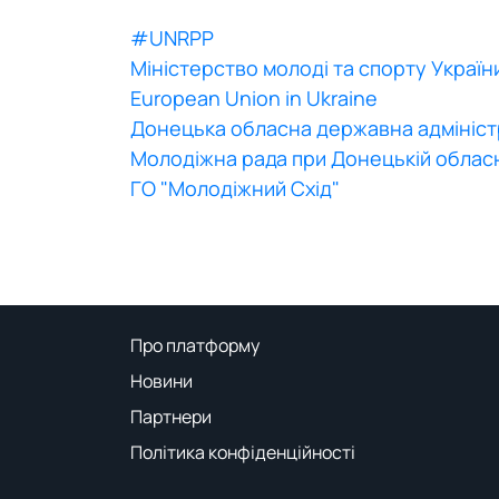
#UNRPP
Міністерство молоді та спорту Україн
European Union in Ukraine
Донецька обласна державна адмініст
Молодіжна рада при Донецькій обласн
ГО "Молодіжний Схід"
Про платформу
Новини
Партнери
Політика конфіденційності