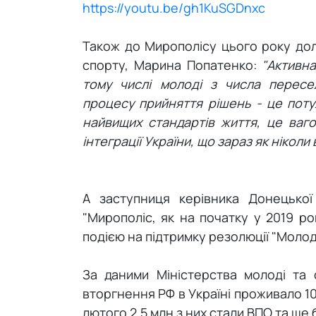
https://youtu.be/gh1KuSGDnxc
Також до Мирополісу цього року дол
спорту, Марина Попатенко:
"Активна 
тому числі молоді з числа пересе
процесу прийняття рішень - це пот
найвищих стандартів життя, це ваг
інтеграції України, що зараз як ніколи
А заступниця керівника Донецької
"Мирополіс, як на початку у 2019 ро
подією на підтримку резолюції "Молодь
За даними Міністерства молоді та
вторгнення РФ в Україні проживало 10
лютого 2.5 млн з них стали ВПО та ще 