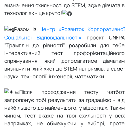
визначення схильності до STEM, адже дівчата в
Тернопіль
технологіях - це круто!
Фастів
Разом із
Центр «Розвиток Корпоративної
Соціальної Відповідальності»
проєкт UNFPA
Херсон
"Трамплін до рівності" розробили для тебе
Хмельницький
інтерактивний тест профорієнтаційного
спрямування, який допомагатиме дівчатам
Чернівці
визначити їхній хист до STEM напрямків, а саме:
науки, технології, інженерії, математики.
Після проходження тесту чатбот
запропонує тобі результати за градацією - від
найбільшого до найменшого, у відсотках. Таким
чином, тест вкаже на твої схильності у всіх
напрямках, не обмежуючи у виборі, проте