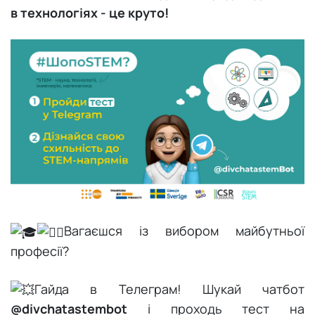
Луцьк
в технологіях - це круто!
Львів
Маріуполь
Мелітополь
Миколаїв
Ніжин
Нова Одеса
Вагаєшся із вибором майбутньої
Одеса
професії?
Полтава
Гайда в Телеграм! Шукай чатбот
Сміла
@divchatastembot
і проходь тест на