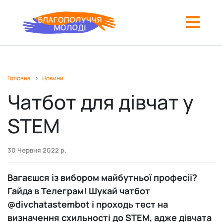
Бахмут
Головна
>
Новини
Вінниця
Чатбот для дівчат у
Дніпро
STEM
Івано-Франківськ
30 Червня 2022 р.
Київ
Ковель
Вагаєшся із вибором майбутньої професії?
Гайда в Телеграм! Шукай чатбот
Кременчук
@divchatastembot і проходь тест на
визначення схильності до STEM, адже дівчата