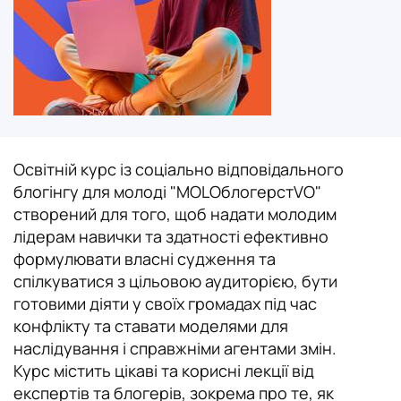
Луцьк
Львів
Маріуполь
Мелітополь
Освітній курс із соціально відповідального
Миколаїв
блогінгу для молоді "МОLOблогерстVO"
створений для того, щоб надати молодим
Ніжин
лідерам навички та здатності ефективно
формулювати власні судження та
Нова Одеса
спілкуватися з цільовою аудиторією, бути
Одеса
готовими діяти у своїх громадах під час
конфлікту та ставати моделями для
Полтава
наслідування і справжніми агентами змін.
Курс містить цікаві та корисні лекції від
Сміла
експертів та блогерів, зокрема про те, як