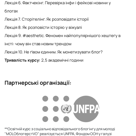
Лекція 6. Фактчекінг. Перевірка інфи і фейкові новини у
блогах
Лекція 7. Сторітелінг. Як розповідати історії
Лекція 8. Як розповісти історію у віжуалі
Лекція 9. #aesthetic. Феномен найпопулярнішого хештегу в
інсті: чому він став новим трендом
Лекція 10. Не ґівом єдиним. Як монетизувати блог?
Тривалість курсу:
2,5 академічні години
Партнерські організації:
**Освітній курс з соціально відповідального блогінгу для молоді
"МOLOблогерстVO" реалізується UNFPA, Фондом ООН у галузі